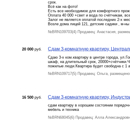
срок.
Всё как на фото!
Есть все необходимое для комфортного прож
Оплата 40 000 +свет и вода по счётчикам, все
Залог не является оплатой последних 2-х ме
Возле дома лицей 121, детские садики , м-ны
№BRN109703(4) Продавец: Анастасия, разме
Сдам 3-комнатную квартиру, Центральн
20 000
руб.
Сдаю 3-х ком.квартиру в центре города, ул.Го
шкаф, на длительный срок, 20000+счётчики.Ч
пожилые люди.Квартира будет свободна с 1 а
№BRN109717(5) Продавец: Ольга, размещено
Сдам 3-комнатную квартиру, Индустр
16 500
руб.
сдам квартиру в хорошем состоянии порядочн
мебель и техника
№BRN68045(6) Продавец: Алла Александровна