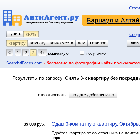
Стати
Барнаул и Алтай
купить
снять
Сред
комнату
койко-место
дом
гараж
участок
нежилое
любо
квартиру
С
1
2
4+
3
комнатную
посуточно
Search4Faces.com
- бесплатно по фотографии найти пользовател
Результаты по запросу:
Снять 3-к квартиру без посредн
отсортировать
по дате добавления
▼
Сдам 3-комнатную квартиру, Октябрьск
35 000
руб.
Сдаётся квартира от собственника на длитель
парк.