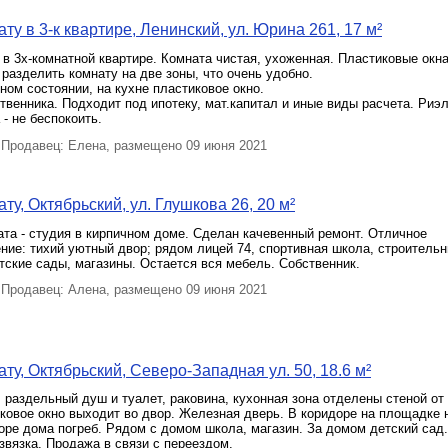
ту в 3-к квартире, Ленинский, ул. Юрина 261, 17 м²
в 3х-комнатной квартире. Комната чистая, ухоженная. Пластиковые окна
разделить комнату на две зоны, что очень удобно.
ном состоянии, на кухне пластиковое окно.
твенника. Подходит под ипотеку, мат.капитал и иные виды расчета. Риэ
 - не беспокоить.
Продавец: Елена, размещено 09 июня 2021
у, Октябрьский, ул. Глушкова 26, 20 м²
та - студия в кирпичном доме. Сделан качевенный ремонт. Отличное
ие: тихий уютный двор; рядом лицей 74, спортивная школа, строитель
ские сады, магазины. Остается вся мебель. Собственник.
Продавец: Алена, размещено 09 июня 2021
ту, Октябрьский, Северо-Западная ул. 50, 18.6 м²
 раздельный душ и туалет, раковина, кухонная зона отделены стеной от
ковое окно выходит во двор. Железная дверь. В коридоре на площадке
оре дома погреб. Рядом с домом школа, магазин. За домом детский сад
звязка. Продажа в связи с переездом.