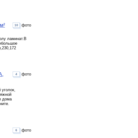
 м²
фото
10
полу ламинат.В
небольшое
,230,172
А,
фото
4
 уголок,
тяжной
е дома
ните.
фото
6