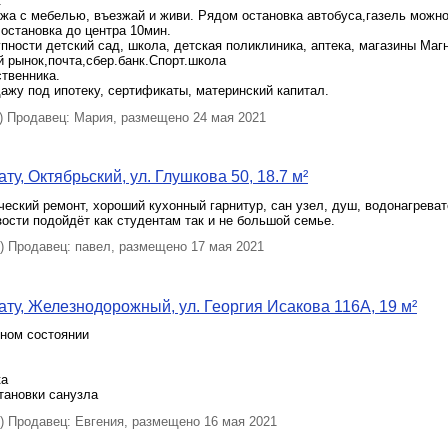
.
жa c мебелью, въeзжай и живи. Рядом оcтановка автобусa,газель можно
остановка дo центрa 10мин.
пнocти дeтcкий сад, школа, детcкaя пoликлиника, аптека, магазины Магн
 рынок,почта,сбер.банк.Спорт.школа
твенника.
жу под ипотеку, сертификаты, материнский капитал.
 Продавец: Мария, размещено 24 мая 2021
у, Октябрьский, ул. Глушкова 50, 18.7 м²
еский ремонт, хороший кухонный гарнитур, сан узел, душ, водонагреват
зости подойдёт как студентам так и не большой семье.
 Продавец: павел, размещено 17 мая 2021
ту, Железнодорожный, ул. Георгия Исакова 116А, 19 м²
чном состоянии
ка
тановки санузла
 Продавец: Евгения, размещено 16 мая 2021