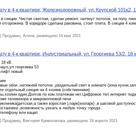
ту в 4-к квартире, Железнодорожный, ул. Крупской 101к2, 1
в секции. Чистая светлая, сделан ремонт, натянут потолок, на полу лин
 отгорожена. В коридоре сделана раковина, стоит плита. В секции 4 ко
 Продавец: Алена, размещено 14 мая 2021
у в 4-к квартире, Индустриальный, ул. Георгиева 53/2, 18 
 18 кВ.
наул,ул.георгиева 53
,лифт новый.
шее
овые обои ,натяжной потолок ,раздельный свет в комнате (зона кухни,зал
те отдельный,секция на 4 хозяев (собственники)
вы,хозяин один.Долгов по ком.платежам нет.Цифровое тел.интернет под
оме телевизора и микроволновой печи .
клиника(детская,а также взрослая ),парк(зоопарк) ,в шаговой доступнос
остановки ,возможность уехать в любую точку города .
 телефону или вацап
 Продавец: Виктория Криволапова, размещено 18 апреля 2021