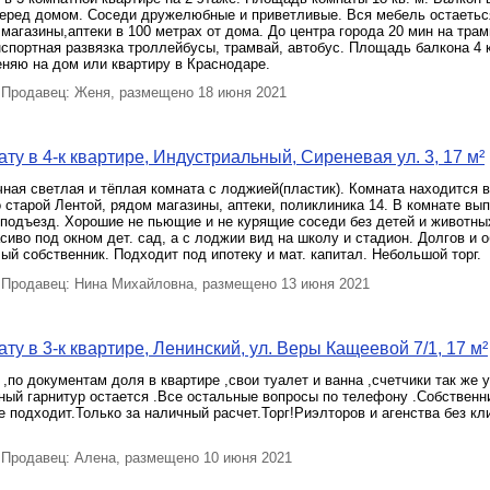
перед домом. Соседи дружелюбные и приветливые. Вся мебель остаетьс
 магазины,аптеки в 100 метрах от дома. До центра города 20 мин на трам
спортная развязка троллейбусы, трамвай, автобус. Площадь балкона 4 к
няю на дом или квартиру в Краснодаре.
Продавец: Женя, размещено 18 июня 2021
ту в 4-к квартире, Индустриальный, Сиреневая ул. 3, 17 м²
ная светлая и тёплая комната с лоджией(пластик). Комната находится 
 старой Лентой, рядом магазины, аптеки, поликлиника 14. В комнате вы
 подъезд. Хорошие не пьющие и не курящие соседи без детей и животных
сиво под окном дет. сад, а с лоджии вид на школу и стадион. Долгов и 
лый собственник. Подходит под ипотеку и мат. капитал. Небольшой торг.
Продавец: Нина Михайловна, размещено 13 июня 2021
ту в 3-к квартире, Ленинский, ул. Веры Кащеевой 7/1, 17 м²
,по документам доля в квартире ,свои туалет и ванна ,счетчики так же
ный гарнитур остается .Все остальные вопросы по телефону .Собственн
не подходит.Только за наличный расчет.Торг!Риэлторов и агенства без кл
Продавец: Алена, размещено 10 июня 2021