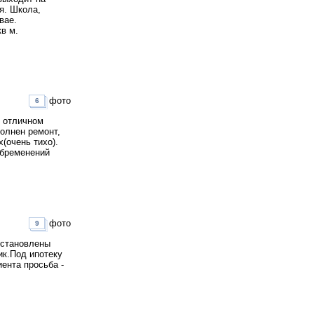
я. Школа,
вае.
в м.
фото
6
в отличном
полнен ремонт,
(очень тихо).
обременений
фото
9
 установлены
ик.Под ипотеку
иента просьба -