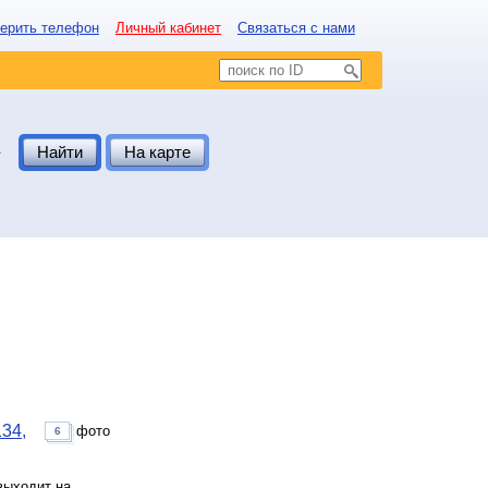
ерить телефон
Личный кабинет
Связаться с нами
.
Найти
На карте
34,
фото
6
выходит на