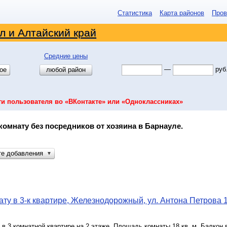
Статистика
Карта районов
Пров
л и Алтайский край
Средние цены
—
руб
ое
любой район
ти пользователя во «ВКонтакте» или «Одноклассниках»
комнату без посредников от хозяина в Барнауле.
те добавления
▼
ту в 3-к квартире, Железнодорожный, ул. Антона Петрова 1
в 3 комнатной квартире на 2 этаже. Площадь комнаты 18 кв. м. Балкон 