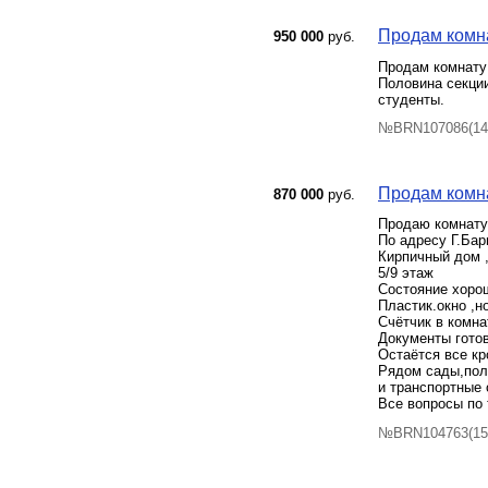
Продам комна
950 000
руб.
Продам комнату 
Половина секции
студенты.
№BRN107086(14)
Продам комнат
870 000
руб.
Продаю комнату
По адресу Г.Бар
Кирпичный дом 
5/9 этаж
Состояние хоро
Пластик.окно ,н
Счётчик в комна
Документы гото
Остаётся все кр
Рядом сады,поли
и транспортные 
Все вопросы по
№BRN104763(15)