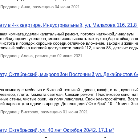
Продавец: Анна, размещено 04 июня 2021
ту в 4-к квартире, Индустриальный, ул. Малахова 116, 21.8
чная комната,сделан капитальный ремонт, потолок натяжной,линолеум
е обои,лоджия утеплена, можно использовать как кухню,бар стойка,на 
 чистота и порядок,хорошие соседи,отличное вложение, заходи и живи,
личный район,в шаговой доступности лицей 112, школа 88, детские сады
Продавец: Алена, размещено 02 июня 2021
ту, Октябрьский, микрорайон Восточный ул. Декабристов 6
 комнату с мебелью и бытовой техникой - диван, шкаф, стол, кухонный
левизор, плита. Комната светлая. Свежий ремонт. Пластиковое окно, на
нные стены, чистые обои, на полу линолеум. Свой электросчётчик. Возл
ий вариант для сдачи в аренду. До площади \"Октября\" 10 - 15 мин. Зво
Продавец: Виктория, размещено 01 июня 2021
у, Октябрьский, ул. 40 лет Октября 20/42, 17.1 м²