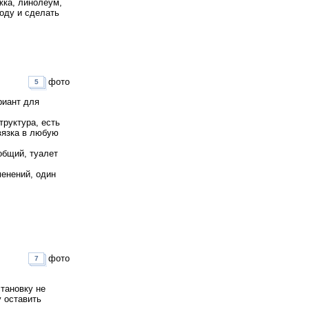
жка, линолеум,
воду и сделать
фото
5
риант для
труктура, есть
звязка в любую
общий, туалет
менений, один
фото
7
тановку не
 оставить