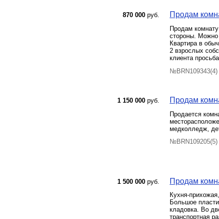
Продам комна
870 000
руб.
Продам комнату 
стороны. Можно 
Квартира в обыч
2 взрослых собс
клиента просьба
№BRN109343(4) 
Продам комнат
1 150 000
руб.
Продается комна
месторасположен
медколледж, дет
№BRN109205(5) 
Продам комна
1 500 000
руб.
Кухня-прихожая,
Большое пласти
кладовка. Во дв
транспортная ра