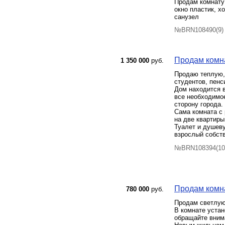
Продам комнату 
окно пластик, х
санузел
№BRN108490(9) 
Продам комна
1 350 000
руб.
Продаю теплую,
студентов, пенс
Дом находится в
все необходимое
сторону города.
Сама комната с 
на две квартиры 
Туалет и душеву
взрослый собств
№BRN108394(10)
Продам комнат
780 000
руб.
Пpодам светлую
В комнате уcтан
обращайте вним