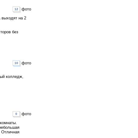
фото
12
 выходят на 2
лторов без
фото
10
ный колледж,
фото
0
 комнаты.
 небольшая
. Отличная