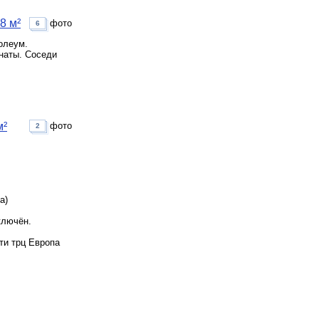
8 м²
фото
6
олеум.
мнаты. Соседи
м²
фото
2
а)
ключён.
ти трц Европа