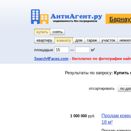
Барнау
снять
купить
квартиру
койко-место
дом
гараж
участок
нежил
комнату
площадью
—
м²
Search4Faces.com
- бесплатно по фотографии най
Результаты по запросу:
Купить 
отсортировать
по да
Продам комна
1 000 000
руб.
18 м²
Продаю комнату 