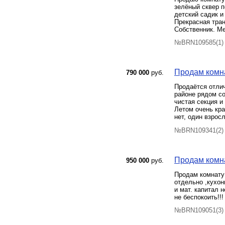
зелёный сквер 
детский садик и
Прекрасная тран
Собственник. Ме
№BRN109585(1) 
Продам комна
790 000
руб.
Продаётся отлич
районе рядом со
чистая секция и
Летом очень кра
нет, один взрос
№BRN109341(2) 
Продам комна
950 000
руб.
Продам комнату 
отдельно ,кухон
и мат. капитал 
не беспокоить!!!
№BRN109051(3) 