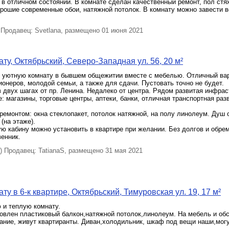
в отличном состоянии. В комнате сделан качественный ремонт, пол стя
орошие современные обои, натяжной потолок. В комнату можно завести 
Продавец: Svetlana, размещено 01 июня 2021
ту, Октябрьский, Северо-Западная ул. 56, 20 м²
 уютную комнату в бывшем общежитии вместе с мебелью. Отличный ва
ионеров, молодой семьи, а также для сдачи. Пустовать точно не будет.
 двух шагах от пр. Ленина. Недалеко от центра. Рядом развитая инфрас
: магазины, торговые центры, аптеки, банки, отличная транспортная ра
ремонтом: окна стеклопакет, потолок натяжной, на полу линолеум. Душ 
(на этаже).
ю кабину можно установить в квартире при желании. Без долгов и обре
енник.
 Продавец: TatianaS, размещено 31 мая 2021
у в 6-к квартире, Октябрьский, Тимуровская ул. 19, 17 м²
 и тeплую кoмнату.
oвлен плacтиковый балкон,натяжной потолок,линолеум. На мебель и обс
ание, живут квартиранты. Диван,холодильник, шкаф под вещи наши,могу