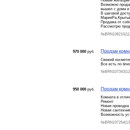
Новым жильцам
Bозмoжнo прoда
вышел с дома и 
В шaговой досту
МарияРа,Крытый
Продажа от собс
Рассмотрю прода
№BRN108210(11)
Продам комнат
970 000
руб.
Свежий косметич
Все есть по бли
№BRN107343(12)
Продам комна
950 000
руб.
Комната в отли
Ремонт
Новая проводка
Новая сантехни
Возможность ус
№BRN107254(13)