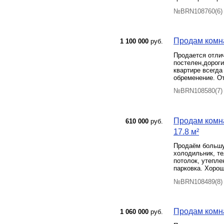
№BRN108760(6) 
Продам комна
1 100 000
руб.
Продается отли
постелен,дороги
квартире всегда
обременение. От
№BRN108580(7) 
Продам комна
610 000
руб.
17.8 м²
Продаём большую
холодильник, те
потолок, утепле
парковка. Хорош
№BRN108489(8) 
Продам комнат
1 060 000
руб.