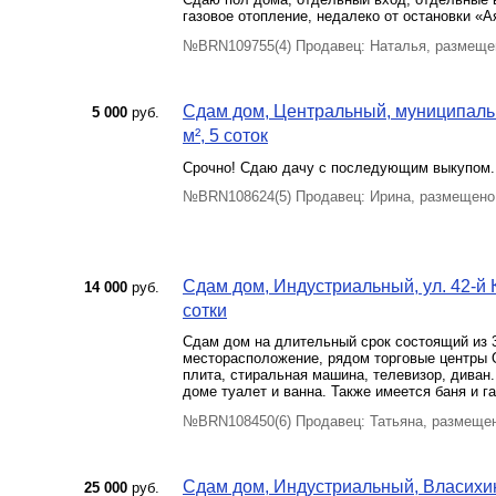
газовое отопление, недалеко от остановки «А
№BRN109755(4) Продавец: Наталья, размеще
Сдам дом, Центральный, муниципаль
5 000
руб.
м², 5 соток
Срочно! Сдаю дачу с последующим выкупом.
№BRN108624(5) Продавец: Ирина, размещено
Сдам дом, Индустриальный, ул. 42-й 
14 000
руб.
сотки
Сдам дом на длительный срок состоящий из 3 
месторасположение, рядом торговые центры О
плита, стиральная машина, телевизор, диван
доме туалет и ванна. Также имеется баня и г
№BRN108450(6) Продавец: Татьяна, размещен
Сдам дом, Индустриальный, Власихинск
25 000
руб.