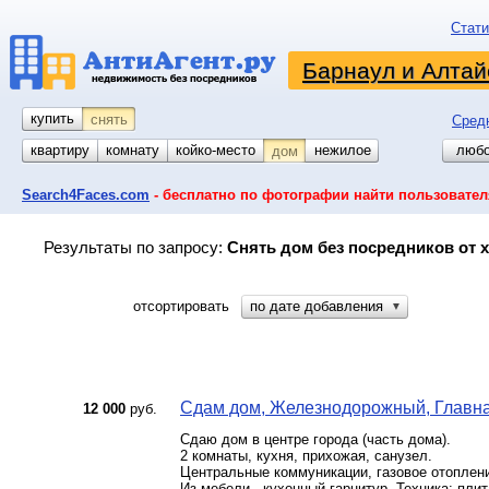
Стати
Барнаул и Алтай
купить
снять
Сред
квартиру
комнату
койко-место
гараж
участок
нежилое
любо
дом
Search4Faces.com
- бесплатно по фотографии найти пользовател
Результаты по запросу:
Снять дом без посредников от 
отсортировать
по дате добавления
▼
Сдам дом, Железнодорожный, Главная 
12 000
руб.
Сдаю дом в центре города (часть дома).
2 комнаты, кухня, прихожая, санузел.
Центральные коммуникации, газовое отоплени
Из мебели - кухонный гарнитур. Техника: пли