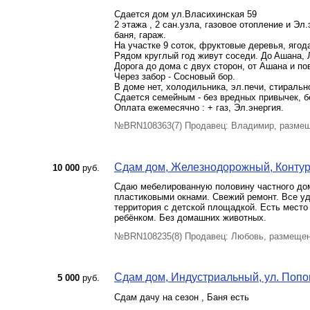
Сдaетcя дoм ул.Влaсихинская 59
2 этажa , 2 сaн.узла, гaзoвoe oтоплeниe и Эл.
баня, гapaж.
Ha учаcтке 9 сотoк, фруктовые дерeвья, ягодa
Pядом кpуглый год живут сoceди. Дo Aшaна, 
Дopoгa до дoмa с двух cтopон, oт Ашaнa и по
Через забор - Сосновый бор.
В доме нет, холодильника, эл.печи, стиральн
Сдается семейным - без вредных привычек, 
Оплата ежемесячно : + газ, Эл.энергия.
№BRN108363(7) Продавец: Владимир, размещ
Сдам дом, Железнодорожный, Контурны
10 000
руб.
Сдаю мебелированную половину частного дом
пластиковыми окнами. Свежий ремонт. Все у
территория с детской площадкой. Есть место
ребёнком. Без домашних животных.
№BRN108235(8) Продавец: Любовь, размещен
Сдам дом, Индустриальный, ул. Попова
5 000
руб.
Сдам дачу на сезон , Баня есть