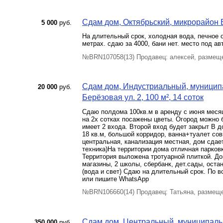
Сдам дом, Октябрьский, микрорайон В
5 000
руб.
На длительный срок, холодная вода, печное о
метрах. сдаю за 4000, бани нет. место под ав
№BRN107058(13) Продавец: алексей, размеще
Сдам дом, Индустриальный, муницип
20 000
руб.
Берёзовая ул. 2, 100 м², 14 соток
Сдаю полдома 100кв.м в аренду с июня месяц
на 2х сотках посажены цветы. Огород можно б
имеет 2 входа. Второй вход будет закрыт В д
18 кв.м, большой корридор, ванна+туалет со
центральная, канализация местная, дом сдае
техника)На территории дома отличная парковк
Территория выложена тротуарной плиткой. До
магазины, 2 школы, сбербанк, дет.сады, оста
(вода и свет) Сдаю на длительный срок. По в
или пишите WhatsApp
№BRN106660(14) Продавец: Татьяна, размеще
Сдам дом, Центральный, муниципал
350 000
руб.