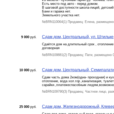
Есть место под авто - перед домом.
В шаговой доступности школа-лицей, детский 
Бани и гаража нет.
Земельного участка нет.
№BRN110064(1) Продавец: Елена, размещено
Сдам дом, Центральный, ул. Штильке, 
9 000
руб.
Сдаётся дом на длительный срок , отопление 
договорная
№BRN109881(2) Продавец: Пати, размещено 
Сдам дом, Центральный, Семипалатинс
10 000
руб.
Сдам часть дома 2ком(одна- проходная) и кух
отопление, вода хол.гор.,канализация, туалет
сарайки.,платежеспасобным людям,возможн
№BRN109790(3) Продавец: Частное лицо, раз
Сдам дом, Железнодорожный, Клеверны
25 000
руб.
Сдаю пол дома, отдельный вход, отдельные в