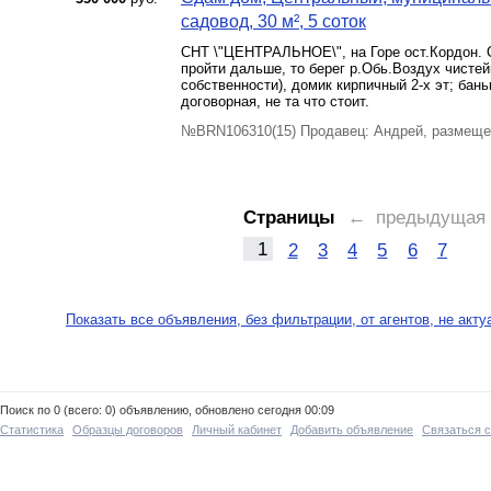
садовод, 30 м², 5 соток
СНТ \"ЦЕНТРАЛЬНОЕ\", на Горе ост.Кордон. О
пройти дальше, то берег р.Обь.Воздух чистейщ
собственности), домик кирпичный 2-х эт; бан
договорная, не та что стоит.
№BRN106310(15) Продавец: Андрей, размеще
Страницы
← предыдущая
1
2
3
4
5
6
7
Показать все объявления, без фильтрации, от агентов, не акт
Поиск по 0 (всего: 0) объявлению, обновлено сегодня 00:09
Статистика
Образцы договоров
Личный кабинет
Добавить объявление
Связаться 