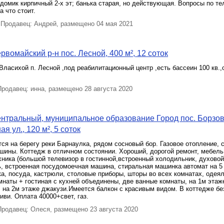
 домик кирпичный 2-х эт; банька старая, но действующая. Вопросы по те
а что стоит.
Продавец: Андрей, размещено 04 мая 2021
рвомайский р-н пос. Лесной, 400 м², 12 соток
Власихой п. Лесной ,под реабилитационный центр ,есть бассеин 100 кв.
родавец: инна, размещено 28 августа 2020
нтральный, муниципальное образование Город пос. Борзо
я ул., 120 м², 5 соток
ся на берегу реки Барнаулка, рядом сосновый бор. Газовое отопление, 
шины. Коттедж в отличном состоянии. Хороший, дорогой ремонт, мебель
ника (большой телевизор в гостинной,встроенный холодильник, духово
, встроенная посудомоечная машина, стиральная машинка автомат на 5 к
а, посуда, кастрюли, столовые приборы, шторы во всех комнатах, одеял
мнаты + гостиная с кухней объединены, две ванные комнаты, на 1м этаж
 на 2м этаже джакузи.Имеется балкон с красивым видом. В коттедже б
иви. Оплата 40000+свет, газ.
родавец: Олеся, размещено 23 августа 2020