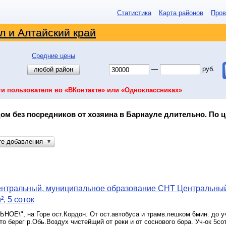
Статистика
Карта районов
Пров
л и Алтайский край
Средние цены
—
руб.
любой район
ти пользователя во «ВКонтакте» или «Одноклассниках»
ом без посредников от хозяина в Барнауле длительно. По це
те добавления
▼
ентральный, муниципальное образование СНТ Центральны
², 5 соток
ОЕ\", на Горе ост.Кордон. От ост.автобуса и трамв.пешком 6мин. до у
то берег р.Обь.Воздух чистейщий от реки и от соснового бора. Уч-ок 5со