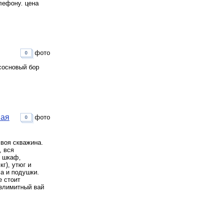
лефону. цена
фото
0
,сосновый бор
вая
фото
0
своя скважина.
, вся
й шкаф,
г), утюг и
а и подушки.
е стоит
езлимитный вай