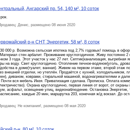
тральный, Ангарский пр. 54, 140 м², 10 соток
рок.
родавец: Денис, размещено 08 июня 2020
рвомайский р-н СНТ Энергетик, 58 м², 8 соток
30 000 р. Возможна сельская ипотека под 2,7% годовых! помощь в офор
 Материал стен арбалит. Проживание круглогодичное. Живу постоянно 2 
ком 3 года. Этот участок у нас 27 лет. Септик(канализация, выгребная я
ры на воду. Свет круглогодично. Отопление печное-водяное(уголь, дрова
 Удобства в доме(туалет, ванная). Живем на первом этаже, второй этаж п
ез внешней отделки, но утеплён. Продаётся с кухней, холодильником, пл
ен), диваном, коврами, стиральной машиной, водонагревателями и дале
 Почти вся мебель Икея. Приватизация сделана. Прописка. Оплата комм
лектричество). Охрана круглогодично, первая линия от ворот, от охраны 
ум, асфальт, освещение улиц, видеонаблюдение. Остановка Энергетик, 
расписанию, каждые 20 мин, маршрутка 203, конечная ж/д вокзал. До ос
родавец: Не компания!, размещено 08 мая 2020
ский р-н, 80 м², 10 соток