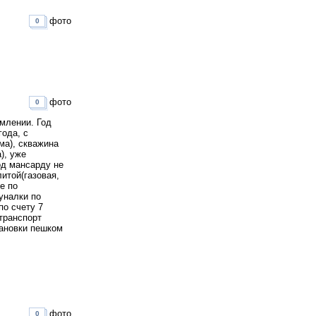
фото
0
фото
0
млении. Год
года, с
ма), скважина
), уже
од мансарду не
итой(газовая,
е по
уналки по
по счету 7
транспорт
тановки пешком
фото
0