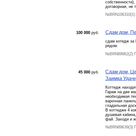
собственности),
договорная, не т
№BRN106310(1) 
Сдам дом, Пе
100 000
руб.
сдам котедж за 
рядом.
№BRN89962(2) П
Сдам дом, Це
45 000
руб.
Заимка Удачна
Коттедж находит
Гараж на две ма
необходимая тех
варочная панель
гладильная доск
В коттедже 4 ко
душевая кабина,
фай. Заходи и ж
№BRN89639(3) П