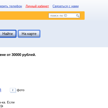
ерить телефон
Личный кабинет
Связаться с нами
Найти
На карте
не от 30000 рублей.
й
фото
2
ч-ка. Если
т(в