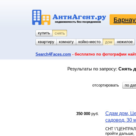
Барнау
купить
снять
квартиру
комнату
койко-место
гараж
участок
нежилое
дом
Search4Faces.com
- бесплатно по фотографии най
Результаты по запросу:
Снять д
отсортировать
по да
Сдам дом, Ц
350 000
руб.
садовод, 30 м
СНТ \"ЦЕНТРАЛЬН
пройти дальше, 