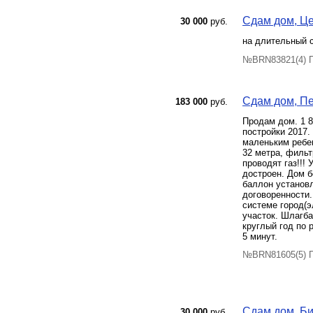
Сдам дом, Цен
30 000
руб.
на длительный с
№BRN83821(4) П
Сдам дом, Пе
183 000
руб.
Продам дом. 1 8
постройки 2017.
маленьким ребен
32 метра, фильт
проводят газ!!!
достроен. Дом б
баллон установл
договоренности.
системе город(э
участок. Шлагба
круглый год по 
5 минут.
№BRN81605(5) П
Сдам дом, Бий
30 000
руб.