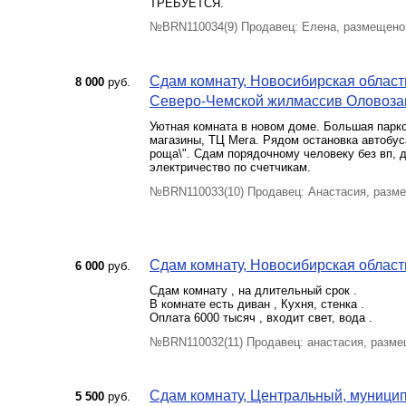
ТРЕБУЕТСЯ.
№BRN110034(9) Продавец: Елена, размещено
Сдам комнату, Новосибирская област
8 000
руб.
Северо-Чемской жилмассив Оловозаво
Уютная комната в новом доме. Большая парко
магазины, ТЦ Мега. Рядом остановка автобус
роща\". Сдам порядочному человеку без вп, 
электричество по счетчикам.
№BRN110033(10) Продавец: Анастасия, разме
Сдам комнату, Новосибирская область
6 000
руб.
Сдам комнату , на длительный срок .
В комнате есть диван , Кухня, стенка .
Оплата 6000 тысяч , входит свет, вода .
№BRN110032(11) Продавец: анастасия, разме
Сдам комнату, Центральный, муници
5 500
руб.