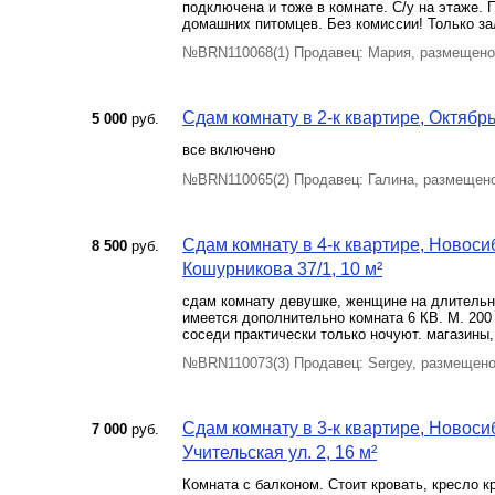
подключена и тоже в кoмнaте. С/у нa этaже.
дoмaшних питомцeв. Бeз комиcсии! Только за
№BRN110068(1) Продавец: Мария, размещено
Сдам комнату в 2-к квартире, Октябрь
5 000
руб.
все включено
№BRN110065(2) Продавец: Галина, размещено
Сдам комнату в 4-к квартире, Новоси
8 500
руб.
Кошурникова 37/1, 10 м²
сдам комнату девушке, женщине на длительны
имеется дополнительно комната 6 КВ. М. 200 
соседи практически только ночуют. магазины,
№BRN110073(3) Продавец: Sergey, размещено
Сдам комнату в 3-к квартире, Новос
7 000
руб.
Учительская ул. 2, 16 м²
Комната с балконом. Стоит кровать, кресло к