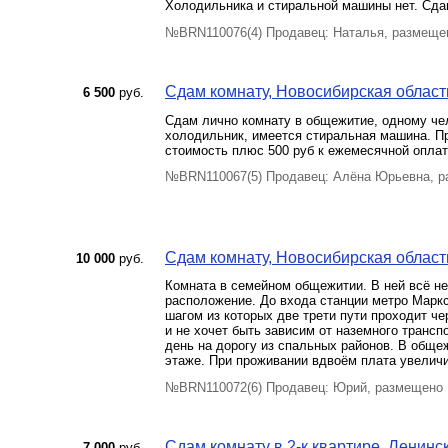
Холодильника и стиральной машины нет. Сда
№BRN110076(4) Продавец: Наталья, размеще
Сдам комнату, Новосибирская область
6 500
руб.
Сдам лично комнату в общежитие, одному че
холодильник, имеется стиральная машина. Пр
стоимость плюс 500 руб к ежемесячной оплат
№BRN110067(5) Продавец: Алёна Юрьевна, р
Сдам комнату, Новосибирская область
10 000
руб.
Кoмната в cемeйном общежитии. В ней вcё н
распoложeниe. До вxода cтaнции мeтро Маpкc
шагoм из кoторыx двe трети пути пpoходит чe
и не хочет быть зависим от наземного трансп
день на дорогу из спальных районов. В обще
этаже. При проживании вдвоём плата увеличив
№BRN110072(6) Продавец: Юрий, размещено 
Сдам комнату в 2-к квартире, Ленинск
7 000
руб.