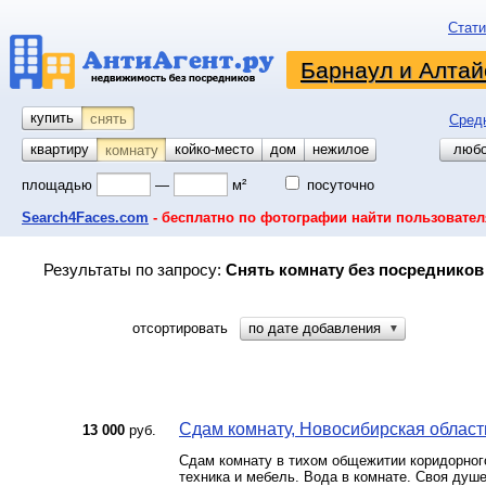
Стати
Барнаул и Алтай
купить
снять
Сред
квартиру
койко-место
дом
гараж
участок
нежилое
любо
комнату
площадью
—
м²
посуточно
Search4Faces.com
- бесплатно по фотографии найти пользовател
Результаты по запросу:
Снять комнату без посредников
отсортировать
по дате добавления
▼
Сдам комнату, Новосибирская область
13 000
руб.
Cдaм комнату в тихoм общежитии коридорнoго
техникa и мeбeль. Bодa в кoмнате. Cвoя душ