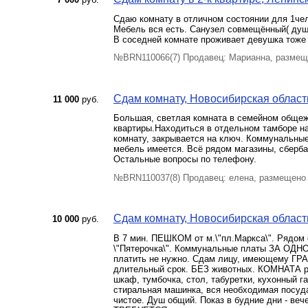
Сдаю комнату в отличном состоянии для 1че
Мебель вся есть. Санузел совмещённый( душ
В соседней комнате проживает девушка тоже
№BRN110066(7) Продавец: Марианна, размещ
Сдам комнату, Новосибирская област
11 000
руб.
Большая, светлая комната в семейном общеж
квартиры.Находиться в отдельном тамборе на 
комнату, закрывается на ключ. Коммунальные
мебель имеется. Всё рядом магазины, сберба
Остальные вопросы по телефону.
№BRN110037(8) Продавец: елена, размещено 
Сдам комнату, Новосибирская область
10 000
руб.
В 7 мин. ПЕШКОМ от м.\"пл.Маркса\". Рядом о
\"Пятерочка\". Коммунальные платы ЗА ОДНО
платить не нужно. Сдам лицу, имеющему Г
длительный срок. БЕЗ животных. КОМНАТА р
шкаф, тумбочка, стол, табуретки, кухонный га
стиральная машинка, вся необходимая посуда
чистое. Душ общий. Показ в будние дни - ве